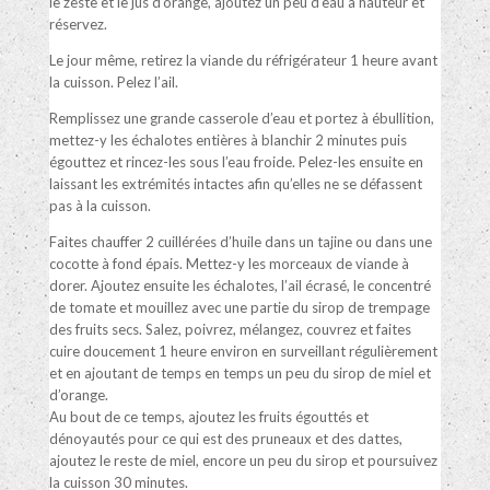
le zeste et le jus d’orange, ajoutez un peu d’eau à hauteur et
réservez.
Le jour même, retirez la viande du réfrigérateur 1 heure avant
la cuisson. Pelez l’ail.
Remplissez une grande casserole d’eau et portez à ébullition,
mettez-y les échalotes entières à blanchir 2 minutes puis
égouttez et rincez-les sous l’eau froide. Pelez-les ensuite en
laissant les extrémités intactes afin qu’elles ne se défassent
pas à la cuisson.
Faites chauffer 2 cuillérées d’huile dans un tajine ou dans une
cocotte à fond épais. Mettez-y les morceaux de viande à
dorer. Ajoutez ensuite les échalotes, l’ail écrasé, le concentré
de tomate et mouillez avec une partie du sirop de trempage
des fruits secs. Salez, poivrez, mélangez, couvrez et faites
cuire doucement 1 heure environ en surveillant régulièrement
et en ajoutant de temps en temps un peu du sirop de miel et
d’orange.
Au bout de ce temps, ajoutez les fruits égouttés et
dénoyautés pour ce qui est des pruneaux et des dattes,
ajoutez le reste de miel, encore un peu du sirop et poursuivez
la cuisson 30 minutes.