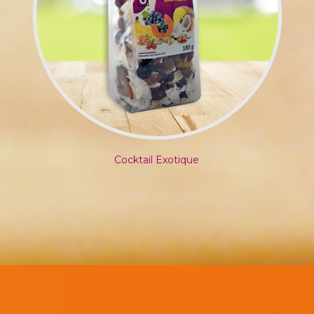
Cocktail Exotique