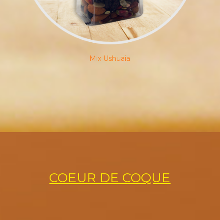
Mix Ushuaia
COEUR DE COQUE