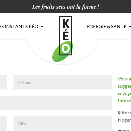
Les fruits secs ont la forme !
ES INSTANTS KÉO
ÉNERGIE & SANTÉ
Vous a
sugges
envoye
formul
Adre
Nogen