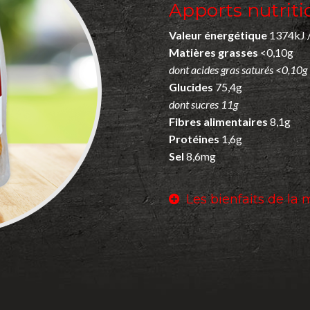
Apports nutriti
Valeur énergétique
1374kJ 
Matières grasses
<0,10g
dont acides gras saturés <0,10g
Glucides
75,4g
dont sucres 11g
Fibres alimentaires
8,1g
Protéines
1,6g
Sel
8,6mg
L
es bienfaits de la