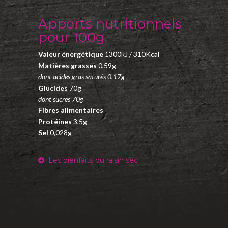
Apports nutritionnels
pour 100g
Valeur énergétique
1300kJ / 310Kcal
Matières grasses
0,59g
dont acides gras saturés 0,17g
Glucides
70g
dont sucres 70g
Fibres alimentaires
Protéines
3,5g
Sel
0,028g
L
es bienfaits du raisin sec